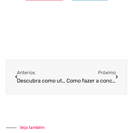
Anterios
Próximo
Descubra como utilizar o Módulo Gerenciamento Financeiro do sistema Unilab!
Como fazer a conciliação bancária no sistema Unilab em 4 passos simples
Veja também