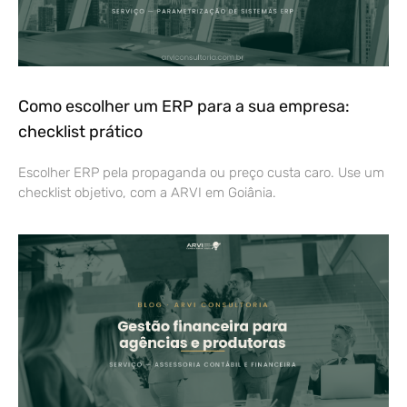
Como escolher um ERP para a sua empresa:
checklist prático
Escolher ERP pela propaganda ou preço custa caro. Use um
checklist objetivo, com a ARVI em Goiânia.