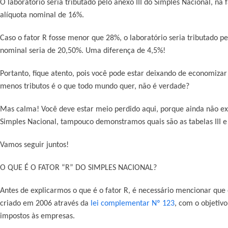
O laboratório seria tributado pelo anexo III do Simples Nacional, na
alíquota nominal de 16%.
Caso o fator R fosse menor que 28%, o laboratório seria tributado pe
nominal seria de 20,50%. Uma diferença de 4,5%!
Portanto, fique atento, pois você pode estar deixando de economiza
menos tributos é o que todo mundo quer, não é verdade?
Mas calma! Você deve estar meio perdido aqui, porque ainda não ex
Simples Nacional, tampouco demonstramos quais são as tabelas III e 
Vamos seguir juntos!
O QUE É O FATOR “R” DO SIMPLES NACIONAL?
Antes de explicarmos o que é o fator R, é necessário mencionar que
criado em 2006 através da
l
ei complementar Nº 123
, com o objetiv
impostos às empresas.