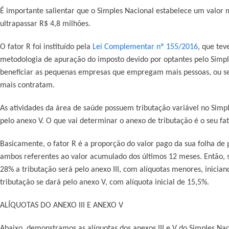
É importante salientar que o Simples Nacional estabelece um valo
ultrapassar R$ 4,8 milhões.
O fator R foi instituído pela
Lei Complementar nº 155/2016
, que tev
metodologia de apuração do imposto devido por optantes pelo Simple
beneficiar as pequenas empresas que empregam mais pessoas, ou s
mais contratam.
As atividades da área de saúde possuem tributação variável no Simpl
pelo anexo V. O que vai determinar o anexo de tributação é o seu fat
Basicamente, o fator R é a proporção do valor pago da sua folha d
ambos referentes ao valor acumulado dos últimos 12 meses. Então, 
28% a tributação será pelo anexo III, com alíquotas menores, inicia
tributação se dará pelo anexo V, com alíquota inicial de 15,5%
.
ALÍQUOTAS DO ANEXO III E ANEXO V
Abaixo, demonstramos as alíquotas dos anexos III e V do Simples Naci