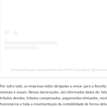
Uma publicação compartilhada por ARVI Consultoria (@arvicons
Por outro lado, as empresas estão obrigadas a enviar para a Receit
mensais e anuais. Nessas declarações, são informados dados de: fat
tributos devidos, tributos compensados, pagamentos efetuados, rec
funcionários e toda a movimentação da contabilidade de forma deta