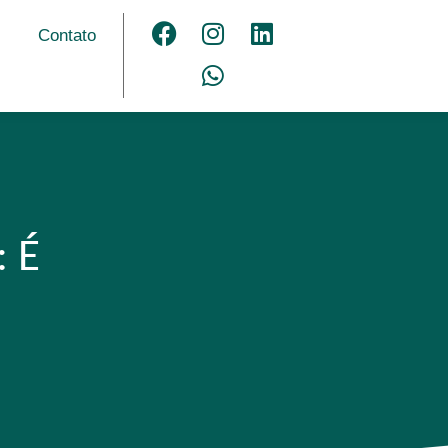
Contato
: É