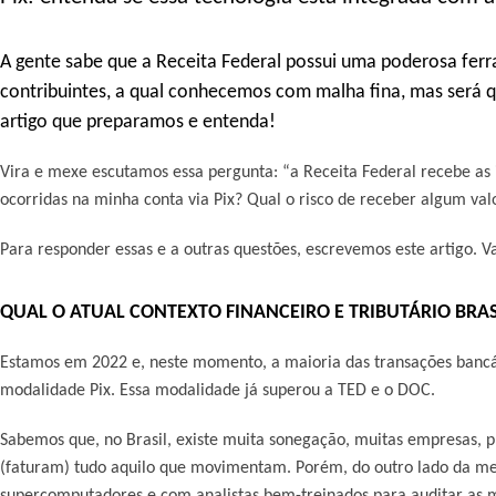
A gente sabe que a Receita Federal possui uma poderosa fer
contribuintes, a qual conhecemos com malha fina, mas será 
artigo que preparamos e entenda!
Vira e mexe escutamos essa pergunta: “a Receita Federal recebe as
ocorridas na minha conta via Pix? Qual o risco de receber algum valo
Para responder essas e a outras questões, escrevemos este artigo. V
QUAL O ATUAL CONTEXTO FINANCEIRO E TRIBUTÁRIO BRAS
Estamos em 2022 e, neste momento, a maioria das transações bancá
modalidade Pix. Essa modalidade já superou a TED e o DOC.
Sabemos que, no Brasil, existe muita sonegação, muitas empresas, 
(faturam) tudo aquilo que movimentam. Porém, do outro lado da mes
supercomputadores e com analistas bem-treinados para auditar as 