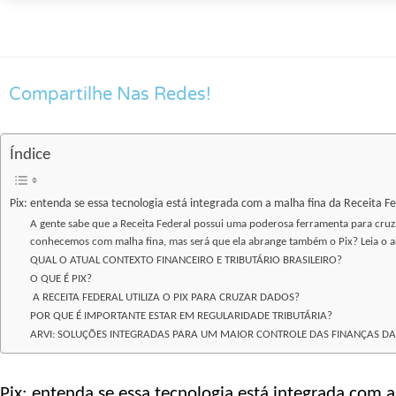
Compartilhe Nas Redes!
Índice
Pix: entenda se essa tecnologia está integrada com a malha fina da Receita F
A gente sabe que a Receita Federal possui uma poderosa ferramenta para cruza
conhecemos com malha fina, mas será que ela abrange também o Pix? Leia o a
QUAL O ATUAL CONTEXTO FINANCEIRO E TRIBUTÁRIO BRASILEIRO?
O QUE É PIX?
A RECEITA FEDERAL UTILIZA O PIX PARA CRUZAR DADOS?
POR QUE É IMPORTANTE ESTAR EM REGULARIDADE TRIBUTÁRIA?
ARVI: SOLUÇÕES INTEGRADAS PARA UM MAIOR CONTROLE DAS FINANÇAS D
Pix: entenda se essa tecnologia está integrada com a