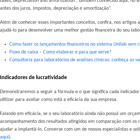
taxes, depreciation and amortization”, também conhecido aqui, no Br
antes dos juros, impostos, depreciação e amortização”.
Além de conhecer esses importantes conceitos, confira, nos artigos 
ajudá-lo para desenvolver uma melhor gestão financeira do seu labo
Como fazer os lançamentos financeiros no sistema Unilab sem 
Fluxo de caixa – Como elaborar e para que serve?
Consultoria para laboratórios de análises clínicas: conheça as v
Indicadores de lucratividade
Demonstraremos a seguir a fórmula e o que significa cada indicador 
utilizar para avaliar como está a eficácia da sua empresa.
Falando em eficácia, se o seu laboratório ainda não possui um orç
acompanhamento dos resultados atingidos em comparação com os obj
ajudar a implantá-lo. Converse com um de nossos especialistas e soli
aqui
).