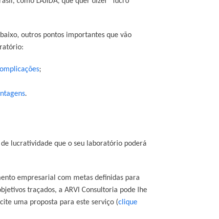
asil, como LAJIDA, que quer dizer “lucro
abaixo, outros pontos importantes que vão
ratório:
complicações
;
antagens
.
de lucratividade que o seu laboratório poderá
amento empresarial com metas definidas para
etivos traçados, a ARVI Consultoria pode lhe
cite uma proposta para este serviço (
clique