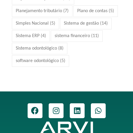
Planejamento tributário
(7)
Plano de contas
(5)
Simples Nacional
(5)
Sistema de gestão
(14)
Sistema ERP
(4)
sistema financeiro
(11)
Sistema odontológico
(8)
software odontológico
(5)