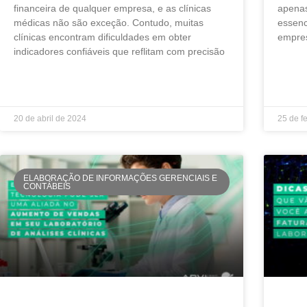
financeira de qualquer empresa, e as clínicas
apenas
médicas não são exceção. Contudo, muitas
essenc
clínicas encontram dificuldades em obter
empres
indicadores confiáveis que reflitam com precisão
LEIA MA
LEIA MAIS »
20 de abril de 2024
25 de f
ELABORAÇÃO DE INFORMAÇÕES GERENCIAIS E
CONTÁBEIS