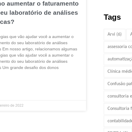
o aumentar o faturamento
eu laboratório de análises
Tags
icas?
Arvi
(6)
égias que vão ajudar você a aumentar o
mento do seu laboratório de análises
assessoria c
as Em nosso artigo, relacionamos algumas
égias que vão ajudar você a aumentar o
automatizaç
mento do seu laboratório de análises
as Um grande desafio dos donos
Clínica médi
IS »
Confusão pa
consultoria 
vereiro de 2022
Consultoria 
contabilidad