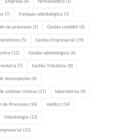
Empresa
(4)
farmacêutico
(5)
xa
(7)
franquia odontológica
(5)
to de processos
(5)
Gestão contábil
(6)
boratórios
(5)
Gestão Empresarial
(19)
ceira
(12)
Gestão odontológica
(6)
mentária
(7)
Gestão Tributária
(8)
 de desempenho
(4)
e analises clínicas
(17)
laboratórios
(4)
 de Processos
(16)
médico
(14)
Odontologia
(13)
mpresarial
(11)