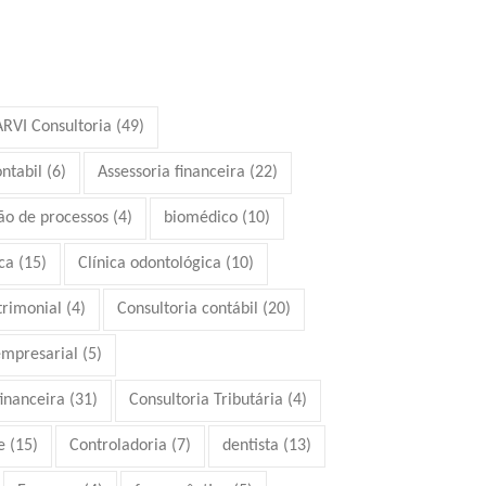
ARVI Consultoria
(49)
ontabil
(6)
Assessoria financeira
(22)
ão de processos
(4)
biomédico
(10)
ca
(15)
Clínica odontológica
(10)
trimonial
(4)
Consultoria contábil
(20)
empresarial
(5)
financeira
(31)
Consultoria Tributária
(4)
e
(15)
Controladoria
(7)
dentista
(13)