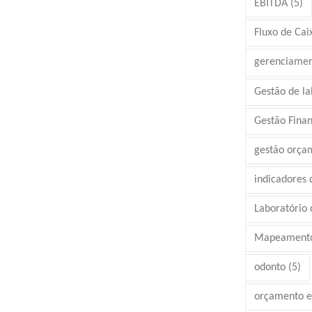
EBITDA
(5)
Fluxo de Cai
gerenciamen
Gestão de la
Gestão Finan
gestão orça
indicadores
Laboratório d
Mapeamento
odonto
(5)
orçamento e