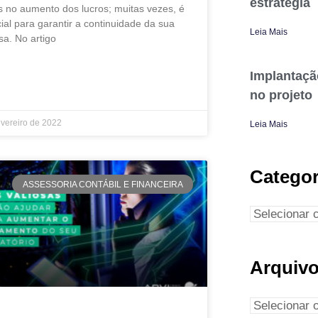
estratégia
 no aumento dos lucros; muitas vezes, é
ial para garantir a continuidade da sua
Leia Mais
a. No artigo
Implantaçã
IS »
no projeto
evereiro de 2022
Leia Mais
Categor
ASSESSORIA CONTÁBIL E FINANCEIRA
Arquiv