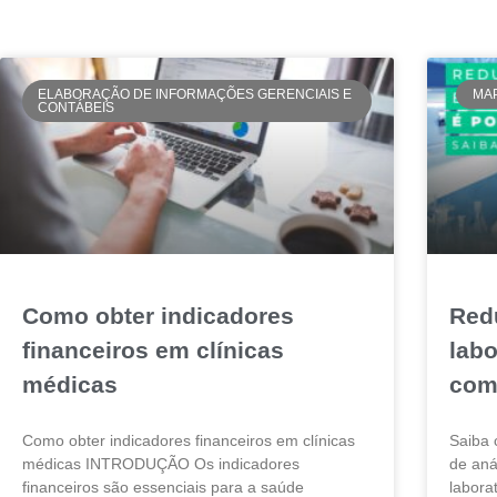
ELABORAÇÃO DE INFORMAÇÕES GERENCIAIS E
MA
CONTÁBEIS
Como obter indicadores
Red
financeiros em clínicas
labo
médicas
com
Como obter indicadores financeiros em clínicas
Saiba 
médicas INTRODUÇÃO Os indicadores
de aná
financeiros são essenciais para a saúde
labora