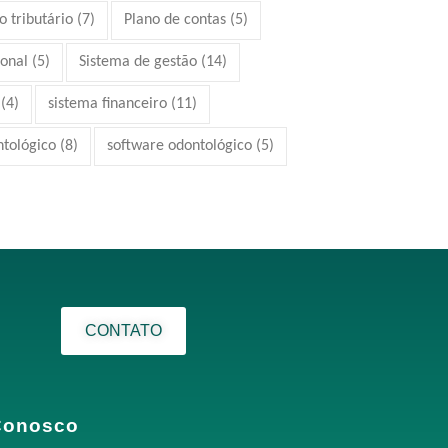
 tributário
(7)
Plano de contas
(5)
ional
(5)
Sistema de gestão
(14)
(4)
sistema financeiro
(11)
ntológico
(8)
software odontológico
(5)
CONTATO
Conosco