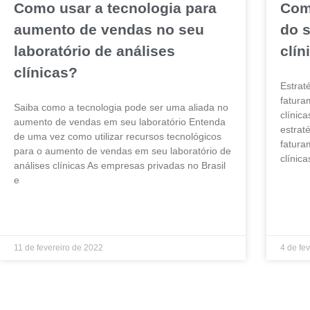
Como usar a tecnologia para
Com
aumento de vendas no seu
do s
laboratório de análises
clín
clínicas?
Estrat
fatura
Saiba como a tecnologia pode ser uma aliada no
clínic
aumento de vendas em seu laboratório Entenda
estrat
de uma vez como utilizar recursos tecnológicos
fatura
para o aumento de vendas em seu laboratório de
clínic
análises clínicas As empresas privadas no Brasil
e
LEIA MA
LEIA MAIS »
11 de fevereiro de 2022
4 de fe