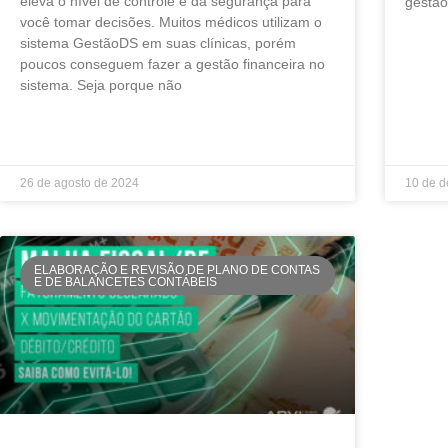
eleva o nível de controle e dá segurança para
gestão
você tomar decisões. Muitos médicos utilizam o
sistema GestãoDS em suas clínicas, porém
LEIA MA
poucos conseguem fazer a gestão financeira no
sistema. Seja porque não
LEIA MAIS »
26 de agosto de 2024
10 de 
ELABORAÇÃO E REVISÃO DE PLANO DE CONTAS
E DE BALANCETES CONTÁBEIS