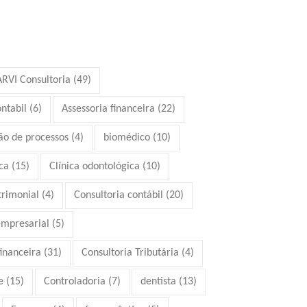
ARVI Consultoria
(49)
ontabil
(6)
Assessoria financeira
(22)
ão de processos
(4)
biomédico
(10)
ca
(15)
Clínica odontológica
(10)
trimonial
(4)
Consultoria contábil
(20)
empresarial
(5)
financeira
(31)
Consultoria Tributária
(4)
e
(15)
Controladoria
(7)
dentista
(13)