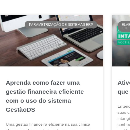
PARAMETRIZAÇÃO DE SISTEMAS ERP
ELA
E D
Aprenda como fazer uma
Ativ
gestão financeira eficiente
que
com o uso do sistema
Entend
GestãoDS
suas ca
intang
Uma gestão financeira eficiente na sua clínica
conheç