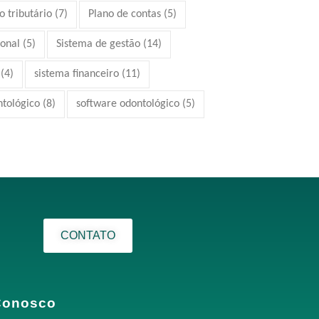
 tributário
(7)
Plano de contas
(5)
ional
(5)
Sistema de gestão
(14)
(4)
sistema financeiro
(11)
ntológico
(8)
software odontológico
(5)
CONTATO
Conosco