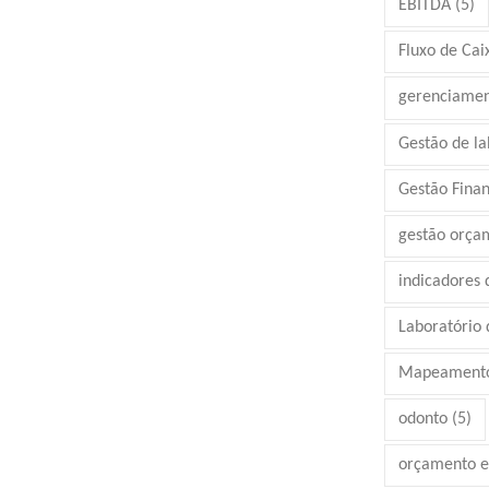
EBITDA
(5)
Fluxo de Cai
gerenciamen
Gestão de la
Gestão Finan
gestão orça
indicadores
Laboratório d
Mapeamento
odonto
(5)
orçamento e