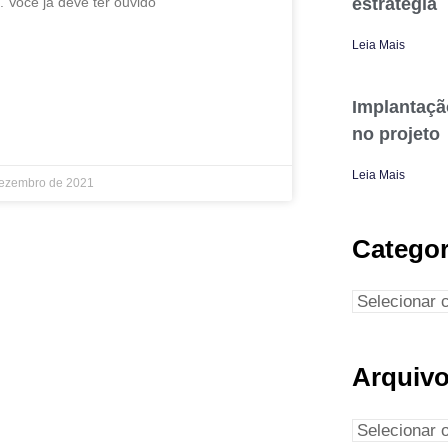
estratégia
. Você já deve ter ouvido
Leia Mais
IS »
Implantaçã
no projeto
Leia Mais
dezembro de 2021
Categor
Arquiv