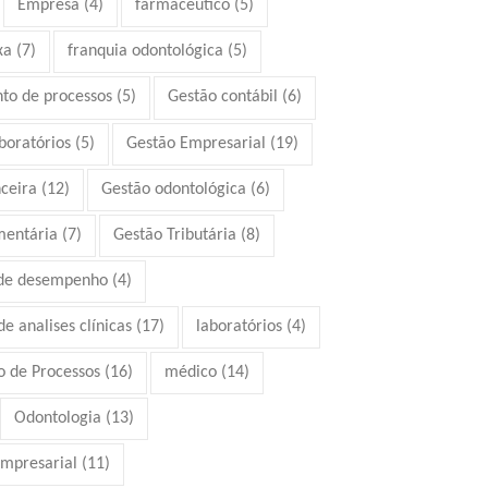
Empresa
(4)
farmacêutico
(5)
xa
(7)
franquia odontológica
(5)
to de processos
(5)
Gestão contábil
(6)
boratórios
(5)
Gestão Empresarial
(19)
ceira
(12)
Gestão odontológica
(6)
mentária
(7)
Gestão Tributária
(8)
 de desempenho
(4)
e analises clínicas
(17)
laboratórios
(4)
 de Processos
(16)
médico
(14)
Odontologia
(13)
mpresarial
(11)