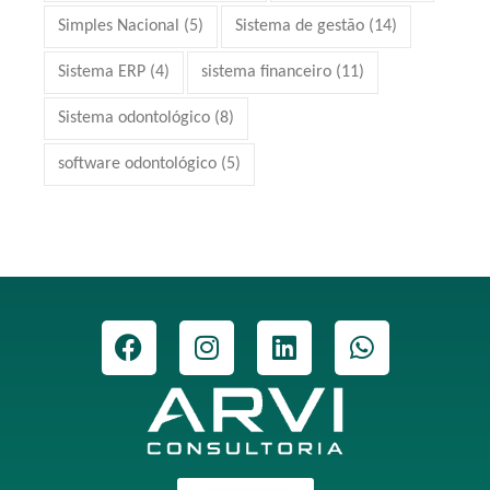
Simples Nacional
(5)
Sistema de gestão
(14)
Sistema ERP
(4)
sistema financeiro
(11)
Sistema odontológico
(8)
software odontológico
(5)