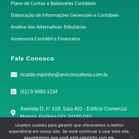
Plano de Contas e Balancetes Contábeis
Elaboração de Informações Gerenciais e Contábeis
Análise das Alternativas Tributárias
Assessoria Contábil e Financeira
Fale Conosco
ricardo.marinho@arviconsultoria.com.br
(61) 9 9999-1194
Avenida D, n° 419, Sala 401 - Edifício Comercial
Marista, Goiânia-GO, 74150-040
Usamos cookies para garantir que oferecemos a melhor
experiência em nosso site. Se você continuar a usar este site,
assumiremos que você está satisfeito com ele.
Copyright © 2025 | ARVI Consultoria 11.499.462/0001-11