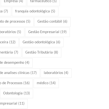
Empresa
(4)
farmacêutico
(5)
xa
(7)
franquia odontológica
(5)
to de processos
(5)
Gestão contábil
(6)
boratórios
(5)
Gestão Empresarial
(19)
ceira
(12)
Gestão odontológica
(6)
mentária
(7)
Gestão Tributária
(8)
 de desempenho
(4)
e analises clínicas
(17)
laboratórios
(4)
 de Processos
(16)
médico
(14)
Odontologia
(13)
mpresarial
(11)