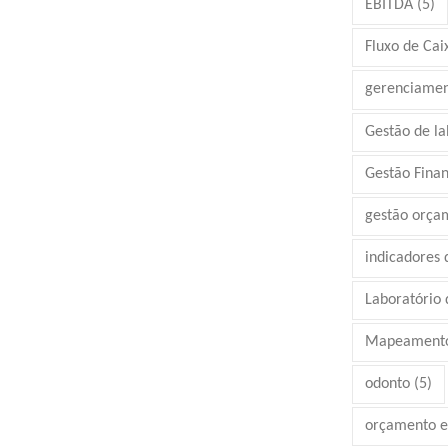
EBITDA
(5)
Fluxo de Cai
gerenciamen
Gestão de la
Gestão Finan
gestão orça
indicadores
Laboratório d
Mapeamento
odonto
(5)
orçamento e