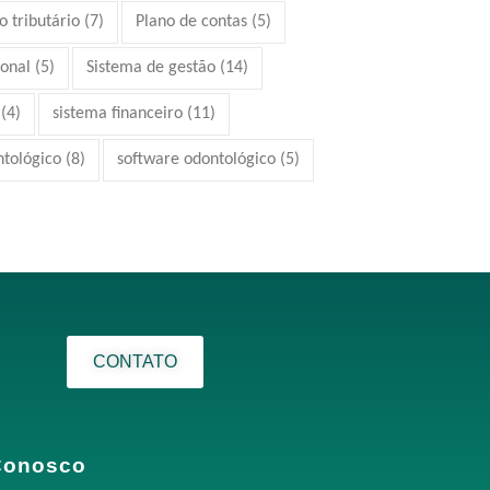
 tributário
(7)
Plano de contas
(5)
ional
(5)
Sistema de gestão
(14)
(4)
sistema financeiro
(11)
ntológico
(8)
software odontológico
(5)
CONTATO
Conosco