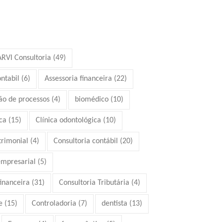
ARVI Consultoria
(49)
ontabil
(6)
Assessoria financeira
(22)
ão de processos
(4)
biomédico
(10)
ca
(15)
Clínica odontológica
(10)
trimonial
(4)
Consultoria contábil
(20)
empresarial
(5)
financeira
(31)
Consultoria Tributária
(4)
e
(15)
Controladoria
(7)
dentista
(13)