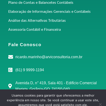
Plano de Contas e Balancetes Contábeis
Elaboração de Informações Gerenciais e Contábeis
Análise das Alternativas Tributárias
Assessoria Contábil e Financeira
Fale Conosco
ricardo.marinho@arviconsultoria.com.br
(61) 9 9999-1194
Avenida D, n° 419, Sala 401 - Edifício Comercial
Marista, Goiânia-GO, 74150-040
Usamos cookies para garantir que oferecemos a melhor
experiência em nosso site. Se você continuar a usar este site,
assumiremos que você está satisfeito com ele.
Copyright © 2025 | ARVI Consultoria 11.499.462/0001-11