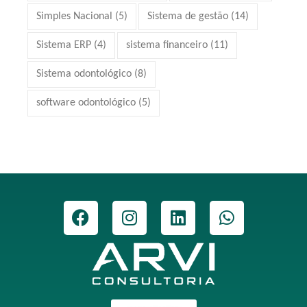
Simples Nacional
(5)
Sistema de gestão
(14)
Sistema ERP
(4)
sistema financeiro
(11)
Sistema odontológico
(8)
software odontológico
(5)