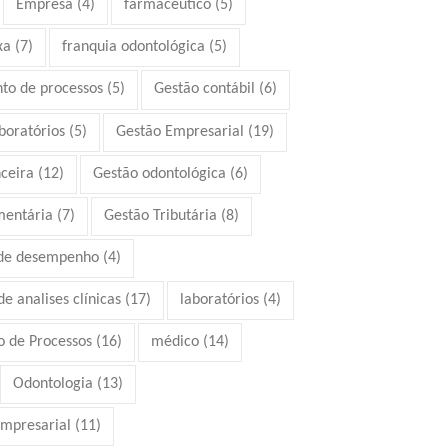
Empresa
(4)
farmacêutico
(5)
xa
(7)
franquia odontológica
(5)
to de processos
(5)
Gestão contábil
(6)
boratórios
(5)
Gestão Empresarial
(19)
ceira
(12)
Gestão odontológica
(6)
mentária
(7)
Gestão Tributária
(8)
 de desempenho
(4)
e analises clínicas
(17)
laboratórios
(4)
 de Processos
(16)
médico
(14)
Odontologia
(13)
mpresarial
(11)