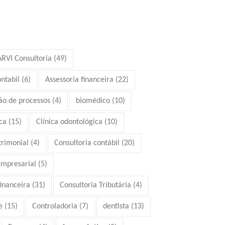
ARVI Consultoria
(49)
ontabil
(6)
Assessoria financeira
(22)
ão de processos
(4)
biomédico
(10)
ca
(15)
Clínica odontológica
(10)
trimonial
(4)
Consultoria contábil
(20)
empresarial
(5)
financeira
(31)
Consultoria Tributária
(4)
e
(15)
Controladoria
(7)
dentista
(13)