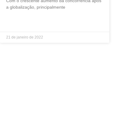
Com o crescente aumento da concorrência após
a globalização, principalmente
LEIA MAIS »
21 de janeiro de 2022