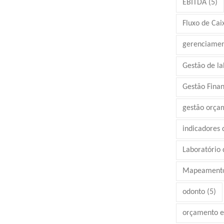
EBITDA
(5)
Fluxo de Cai
gerenciamen
Gestão de la
Gestão Finan
gestão orça
indicadores
Laboratório d
Mapeamento
odonto
(5)
orçamento e