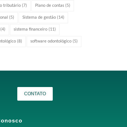
 tributário
(7)
Plano de contas
(5)
ional
(5)
Sistema de gestão
(14)
(4)
sistema financeiro
(11)
ntológico
(8)
software odontológico
(5)
CONTATO
Conosco