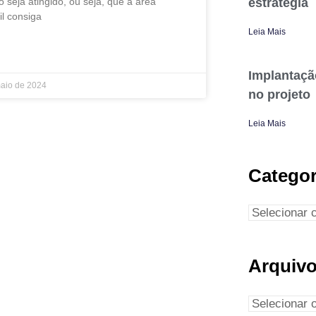
estratégia
o seja atingido, ou seja, que a área
il consiga
Leia Mais
IS »
Implantaçã
aio de 2024
no projeto
Leia Mais
Categor
Arquiv