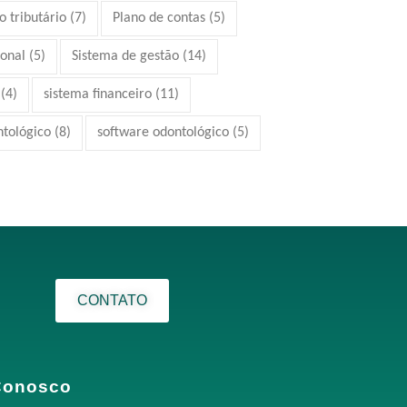
 tributário
(7)
Plano de contas
(5)
ional
(5)
Sistema de gestão
(14)
(4)
sistema financeiro
(11)
ntológico
(8)
software odontológico
(5)
CONTATO
Conosco