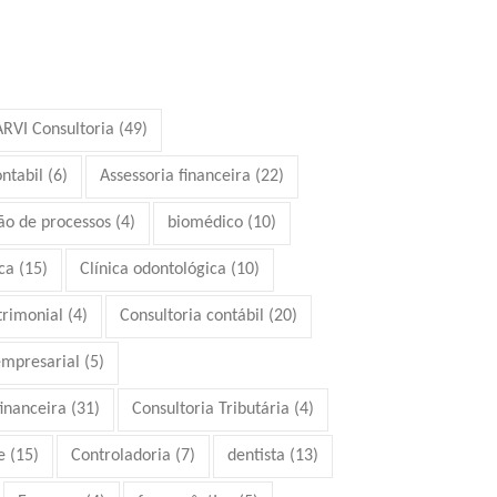
ARVI Consultoria
(49)
ontabil
(6)
Assessoria financeira
(22)
ão de processos
(4)
biomédico
(10)
ca
(15)
Clínica odontológica
(10)
trimonial
(4)
Consultoria contábil
(20)
empresarial
(5)
financeira
(31)
Consultoria Tributária
(4)
e
(15)
Controladoria
(7)
dentista
(13)