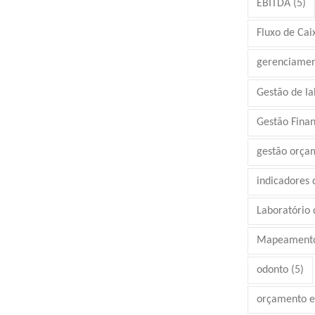
EBITDA
(5)
Fluxo de Cai
gerenciamen
Gestão de la
Gestão Finan
gestão orça
indicadores
Laboratório d
Mapeamento
odonto
(5)
orçamento e