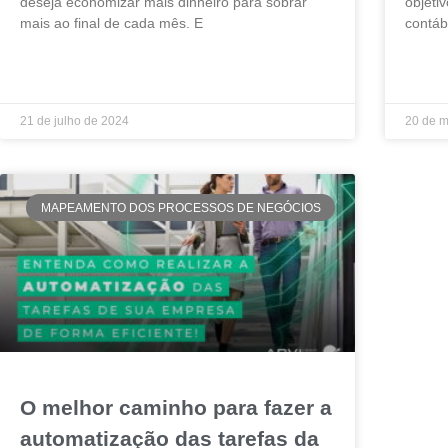
deseja economizar mais dinheiro para sobrar
objetiv
mais ao final de cada mês. E
contáb
LEIA MAIS »
LEIA MA
21 de julho de 2024
20 de m
MAPEAMENTO DOS PROCESSOS DE NEGÓCIOS
O melhor caminho para fazer a
automatização das tarefas da