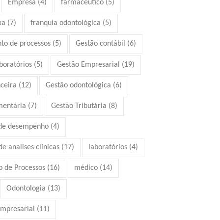
Empresa
(4)
farmacêutico
(5)
xa
(7)
franquia odontológica
(5)
to de processos
(5)
Gestão contábil
(6)
boratórios
(5)
Gestão Empresarial
(19)
ceira
(12)
Gestão odontológica
(6)
mentária
(7)
Gestão Tributária
(8)
 de desempenho
(4)
e analises clínicas
(17)
laboratórios
(4)
 de Processos
(16)
médico
(14)
Odontologia
(13)
mpresarial
(11)