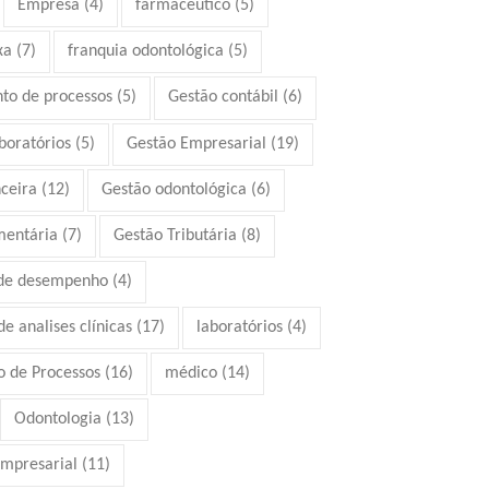
Empresa
(4)
farmacêutico
(5)
xa
(7)
franquia odontológica
(5)
to de processos
(5)
Gestão contábil
(6)
boratórios
(5)
Gestão Empresarial
(19)
ceira
(12)
Gestão odontológica
(6)
mentária
(7)
Gestão Tributária
(8)
 de desempenho
(4)
e analises clínicas
(17)
laboratórios
(4)
 de Processos
(16)
médico
(14)
Odontologia
(13)
mpresarial
(11)