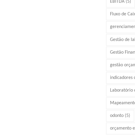
EBITDA
(5)
Fluxo de Cai
gerenciamen
Gestão de la
Gestão Finan
gestão orça
indicadores
Laboratório d
Mapeamento
odonto
(5)
orçamento e