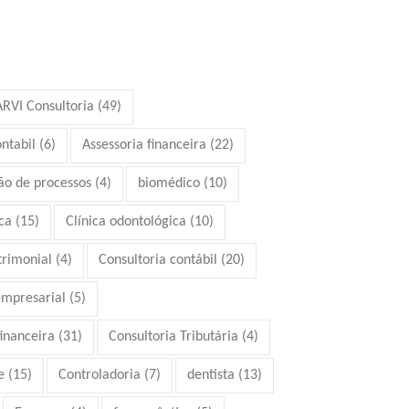
ARVI Consultoria
(49)
ontabil
(6)
Assessoria financeira
(22)
ão de processos
(4)
biomédico
(10)
ca
(15)
Clínica odontológica
(10)
trimonial
(4)
Consultoria contábil
(20)
empresarial
(5)
financeira
(31)
Consultoria Tributária
(4)
e
(15)
Controladoria
(7)
dentista
(13)