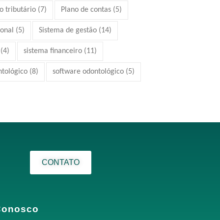
 tributário
(7)
Plano de contas
(5)
ional
(5)
Sistema de gestão
(14)
(4)
sistema financeiro
(11)
ntológico
(8)
software odontológico
(5)
CONTATO
Conosco