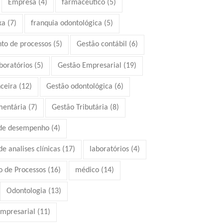
Empresa
(4)
farmacêutico
(5)
xa
(7)
franquia odontológica
(5)
to de processos
(5)
Gestão contábil
(6)
boratórios
(5)
Gestão Empresarial
(19)
ceira
(12)
Gestão odontológica
(6)
mentária
(7)
Gestão Tributária
(8)
 de desempenho
(4)
e analises clínicas
(17)
laboratórios
(4)
 de Processos
(16)
médico
(14)
Odontologia
(13)
mpresarial
(11)