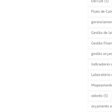
EBITDA
(5)
Fluxo de Cai
gerenciamen
Gestão de la
Gestão Finan
gestão orça
indicadores
Laboratório d
Mapeamento
odonto
(5)
orçamento e