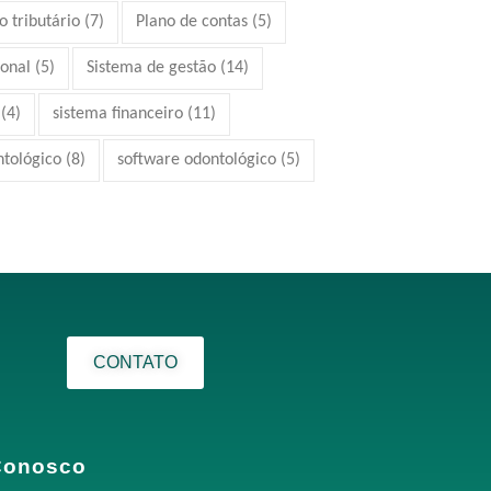
 tributário
(7)
Plano de contas
(5)
ional
(5)
Sistema de gestão
(14)
(4)
sistema financeiro
(11)
ntológico
(8)
software odontológico
(5)
CONTATO
Conosco