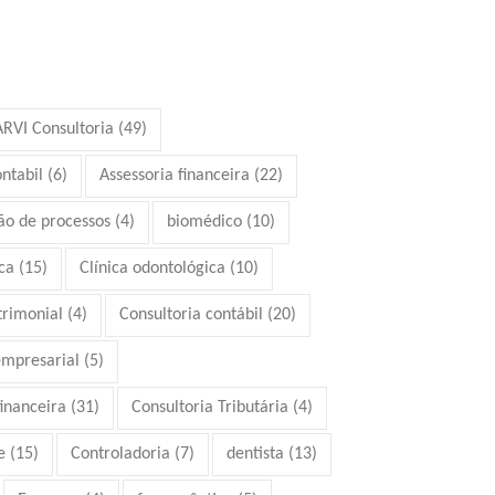
ARVI Consultoria
(49)
ontabil
(6)
Assessoria financeira
(22)
ão de processos
(4)
biomédico
(10)
ca
(15)
Clínica odontológica
(10)
trimonial
(4)
Consultoria contábil
(20)
empresarial
(5)
financeira
(31)
Consultoria Tributária
(4)
e
(15)
Controladoria
(7)
dentista
(13)