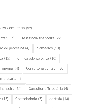
ARVI Consultoria
(49)
ontabil
(6)
Assessoria financeira
(22)
ão de processos
(4)
biomédico
(10)
ca
(15)
Clínica odontológica
(10)
trimonial
(4)
Consultoria contábil
(20)
empresarial
(5)
financeira
(31)
Consultoria Tributária
(4)
e
(15)
Controladoria
(7)
dentista
(13)