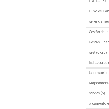
EBITDA
(5)
Fluxo de Cai
gerenciamen
Gestão de la
Gestão Finan
gestão orça
indicadores
Laboratório d
Mapeamento
odonto
(5)
orçamento e