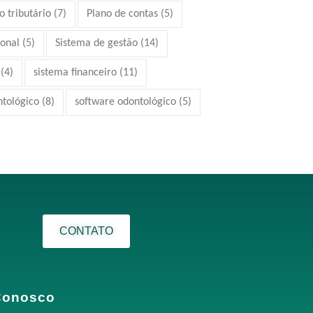
 tributário
(7)
Plano de contas
(5)
ional
(5)
Sistema de gestão
(14)
(4)
sistema financeiro
(11)
ntológico
(8)
software odontológico
(5)
CONTATO
Conosco