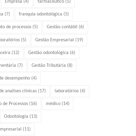
Empresa
(4)
farmacêutico
(5)
xa
(7)
franquia odontológica
(5)
to de processos
(5)
Gestão contábil
(6)
boratórios
(5)
Gestão Empresarial
(19)
ceira
(12)
Gestão odontológica
(6)
mentária
(7)
Gestão Tributária
(8)
 de desempenho
(4)
e analises clínicas
(17)
laboratórios
(4)
 de Processos
(16)
médico
(14)
Odontologia
(13)
mpresarial
(11)