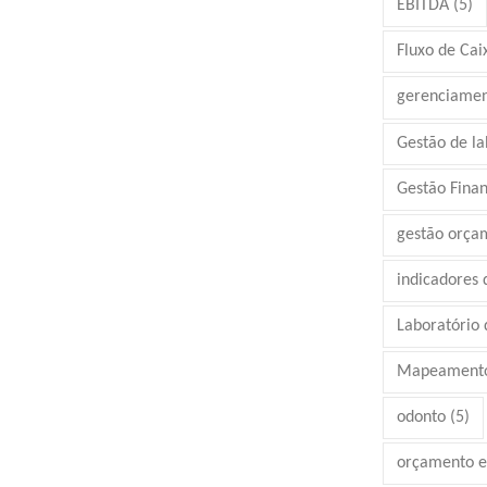
EBITDA
(5)
Fluxo de Cai
gerenciamen
Gestão de la
Gestão Finan
gestão orça
indicadores
Laboratório d
Mapeamento
odonto
(5)
orçamento e