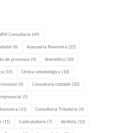
ARVI Consultoria
(49)
ontabil
(6)
Assessoria financeira
(22)
ão de processos
(4)
biomédico
(10)
ca
(15)
Clínica odontológica
(10)
trimonial
(4)
Consultoria contábil
(20)
empresarial
(5)
financeira
(31)
Consultoria Tributária
(4)
e
(15)
Controladoria
(7)
dentista
(13)