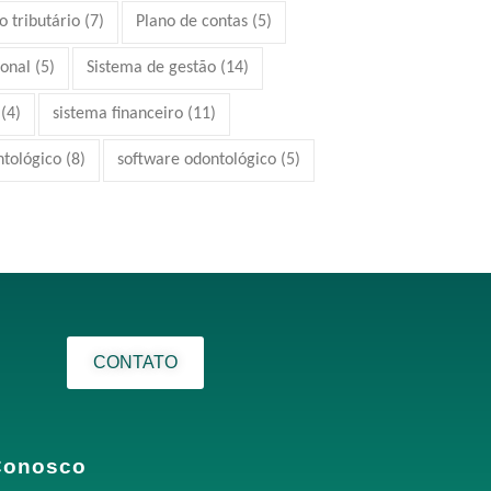
 tributário
(7)
Plano de contas
(5)
ional
(5)
Sistema de gestão
(14)
(4)
sistema financeiro
(11)
ntológico
(8)
software odontológico
(5)
CONTATO
Conosco