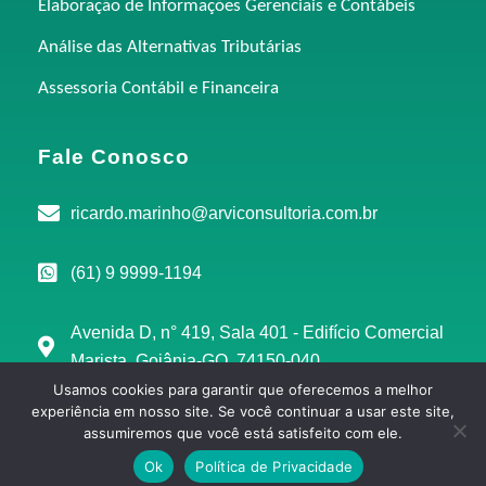
Elaboração de Informações Gerenciais e Contábeis
Análise das Alternativas Tributárias
Assessoria Contábil e Financeira
Fale Conosco
ricardo.marinho@arviconsultoria.com.br
(61) 9 9999-1194
Avenida D, n° 419, Sala 401 - Edifício Comercial
Marista, Goiânia-GO, 74150-040
Usamos cookies para garantir que oferecemos a melhor
experiência em nosso site. Se você continuar a usar este site,
assumiremos que você está satisfeito com ele.
Copyright © 2025 | ARVI Consultoria 11.499.462/0001-11
Ok
Política de Privacidade